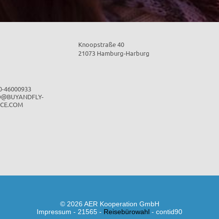
Knoopstraße 40
21073 Hamburg-Harburg
40-46000933
O@BUYANDFLY-
ICE.COM
© 2026 AER Kooperation GmbH
Impressum - 21565 -
Reisebürowahl
- contid90